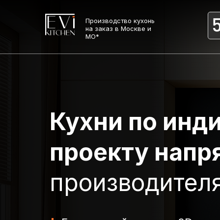
Производство кухонь
на заказ в Москве и
МО*
Кухни по инд
проекту нап
производител