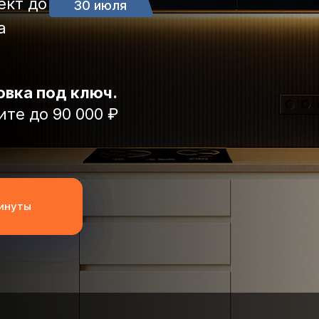
ект до
30 июля
а
овка под ключ.
ите до 90 000 ₽
минуты
минуты